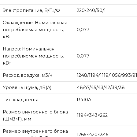
Электропитание, В/Гц/Ф
220-240/50/1
Охлаждение: Номинальная
потребляемая мощность,
0,077
кВт
Нагрев: Номинальная
потребляемая мощность,
0,077
кВт
Расход воздуха, м3/ч
1248/1194/1119/1056/993/9
Уровень шума, дБ(A)
48/47/45/43/42/39/38
Тип хладагента
R410A
Размер внутреннего блока
1194×343×262
(Ш×В×Г), мм
Размер внутреннего блока
1265×420×345