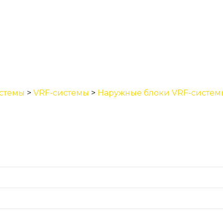
стемы
>
VRF-системы
>
Наружные блоки VRF-систем