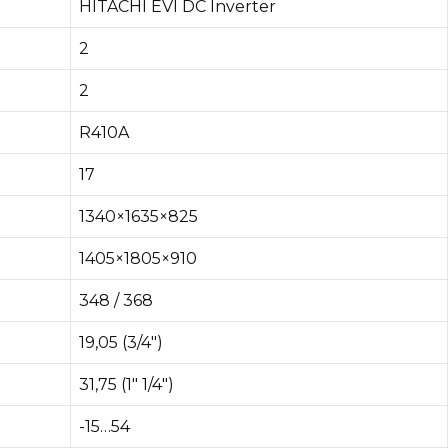
HITACHI EVI DC Inverter
2
2
R410A
17
1340×1635×825
1405×1805×910
348 / 368
19,05 (3/4″)
31,75 (1″ 1/4″)
-15…54