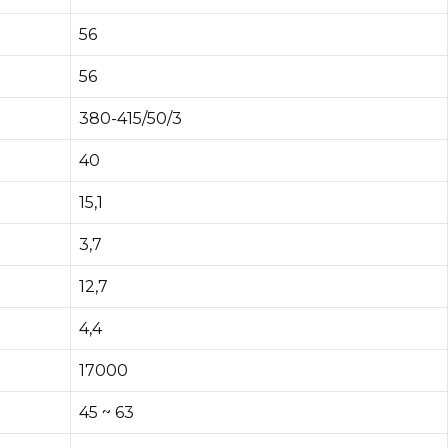
56
56
380-415/50/3
40
15,1
3,7
12,7
4,4
17000
45 ~ 63