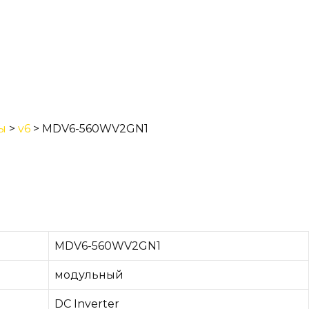
ы
>
v6
>
MDV6-560WV2GN1
MDV6-560WV2GN1
модульный
DC Inverter