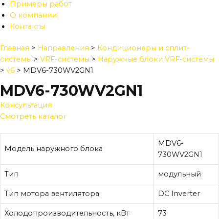
Примеры работ
О компании
Контакты
Главная
>
Направления
>
Кондиционеры и сплит-
системы
>
VRF-системы
>
Наружные блоки VRF-системы
>
v6
>
MDV6-730WV2GN1
MDV6-730WV2GN1
Консультация
Смотреть каталог
MDV6-
Модель наружного блока
730WV2GN1
Тип
модульный
Тип мотора вентилятора
DC Inverter
Холодопроизводительность, кВт
73