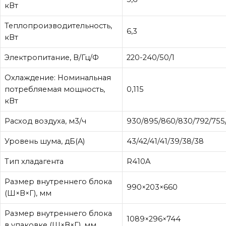
кВт
Теплопроизводительность,
6,3
кВт
Электропитание, В/Гц/Ф
220-240/50/1
Охлаждение: Номинальная
потребляемая мощность,
0,115
кВт
Расход воздуха, м3/ч
930/895/860/830/792/755
Уровень шума, дБ(A)
43/42/41/41/39/38/38
Тип хладагента
R410A
Размер внутреннего блока
990×203×660
(Ш×В×Г), мм
Размер внутреннего блока
1089×296×744
в упаковке (Ш×В×Г), мм