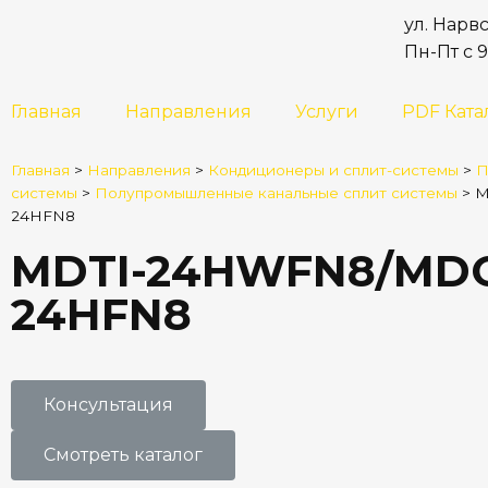
ул. Нарвс
Пн-Пт с 9
Главная
Направления
Услуги
PDF Ката
Главная
>
Направления
>
Кондиционеры и сплит-системы
>
П
системы
>
Полупромышленные канальные сплит системы
>
M
24HFN8
MDTI-24HWFN8/MD
24HFN8
Консультация
Смотреть каталог