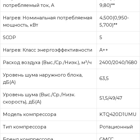
потребляемый ток, А
9,80)**
Нагрев: Номинальная потребляемая
4,500(0,950-
мощность, кВт
5,700)**
SCOP
5
Нагрев: Класс энергоэффективности
A++
Расход воздуха (Выс./Ср./Низк.), м³/ч
2400/2040/1680
Уровень шума наружного блока,
63,5
дБ(А)
Уровень шума (Выс./Ср./Низк.
51,5/49/47
скорость), дБ(А)
Модель компрессора
KTQ420D1UMU
Тип компрессора
Ротационный
Бренд компрессора
GMCC