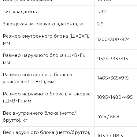
Тип хладагента
R32
Заводская заправка хладагента, кг
2,9
Размер внутреннего блока (Ш×В×Г),
1200×300×874
мм
Размер наружного блока (Ш×В×Г),
952×1333×415
мм
Размер внутреннего блока в
1405×365×915
упаковке (Ш×В×Г), мм
Размер наружного блока в упаковке
1095×1480×495
(Ш×В×Г), мм
Вес внутреннего блока (нетто/
47,6 / 55,8
брутто), кг
Вес наружного блока (нетто/брутто),
103,7 / 118,3