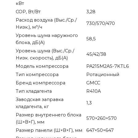
кВт
COP, Вт/Вт
3,28
Расход воздуха (Выс./Ср./
730/570/470
Низк.), м³/ч
Уровень шума наружного
58,5
блока, дБ(А)
Уровень шума (Выс./Ср./
45/42/38
Низк. скорость), дБ(А)
Модель компрессора
PA215M2AS-7KTL6
Тип компрессора
Ротационный
Бренд компрессора
GMCC
Тип хладагента
R410A
Заводская заправка
1,3
хладагента, кг
Размер внутреннего блока
570×260×570
(Ш×В×Г), мм
Размер панели (Ш×В×Г), мм
647×50×647