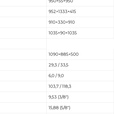
950×55×950
952×1333×415
910×330×910
1035×90×1035
1090×885×500
29,3 / 33,5
6,0 / 9,0
103,7 / 118,3
9,53 (3/8″)
15,88 (5/8″)