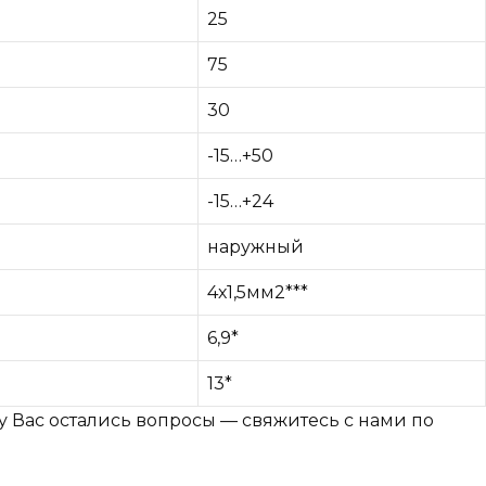
25
75
30
-15…+50
-15…+24
наружный
4х1,5мм2***
6,9*
13*
у Вас остались вопросы — свяжитесь с нами по