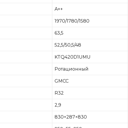
A++
1970/1780/1580
63,5
52,5/50,5/48
KTQ420D1UMU
Ротационный
GMCC
R32
2,9
830×287×830