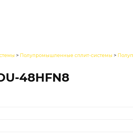
стемы
>
Полупромышленные сплит-системы
>
Полуп
OU-48HFN8