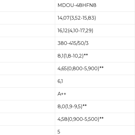
MDOU-48HFN8
14,07(3,52-15,83)
16,12(4,10-17,29)
380-415/50/3
8,1(1,8-10,2)**
4,65(0,800-5,900)**
6,1
A++
8,0(1,9-9,5)**
4,58(0,900-5,500)**
5